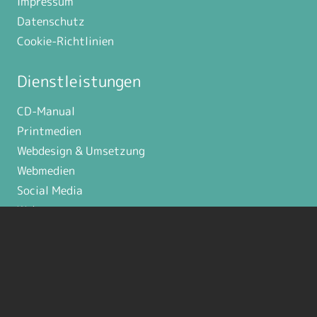
Impressum
Datenschutz
Cookie-Richtlinien
Dienstleistungen
CD-Manual
Printmedien
Webdesign & Umsetzung
Webmedien
Social Media
Weiteres
Kontakt
Sie erreichen mich täglich zwischen 09 – 18 Uhr
unter: